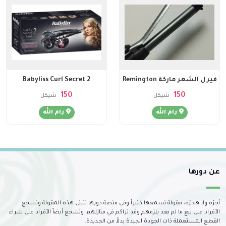
فير ل الشعر ماركة Remington
Babyliss Curl Secret 2
150
150
شيكل
شيكل
رام الله
رام الله
عن دورها
أجرُه ولا هجرُه، مقولة نسمعها كثيراً وفي منصة دورها نتبنى هذه المقولة ونشجع
الأفراد على بيع ما لم يعد يلزمهم وقد تراكم في منازلهم، ونشجع أيضاً الأفراد على شراء
القطع المستعملة ذات الجودة الجيدة بدلاً من الجديدة.