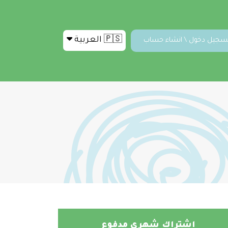
🇵🇸 العربية
سجيل دخول \ انشاء حساب
اشتراك شهري مدفوع