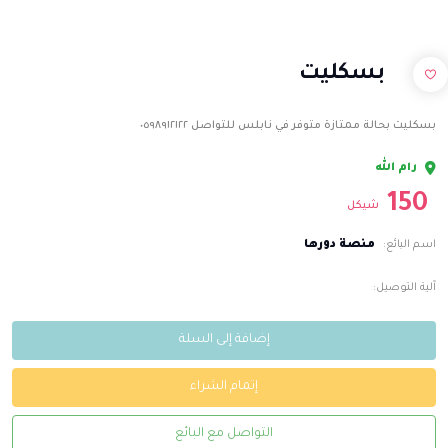
بسكليت
بسكليت بحالة ممتازة متوفر في نابلس للتواصل ٠٥٩٨٩١٢١٢٢
رام الله
150
شيكل
منصة دورها
اسم البائع:
آلية التوصيل:
إضافة إلى السلة
إتمام الشراء
التواصل مع البائع