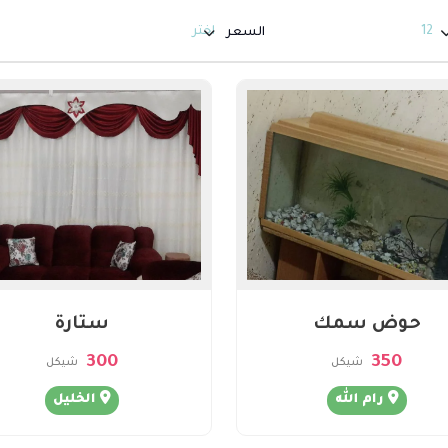
12
اختر
السعر
حوض سمك
ستارة
300
350
شيكل
شيكل
رام الله
الخليل