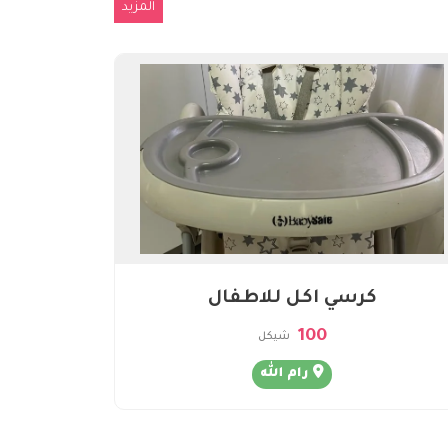
المزيد
كرسي اكل للاطفال
100
شيكل
رام الله