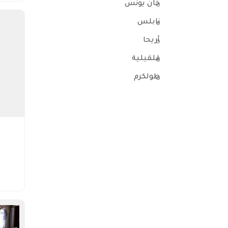
خان يونس
نابلس
أريحا
قلقيلية
طولكرم