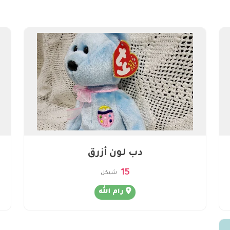
دب لون أزرق
15
شيكل
رام الله