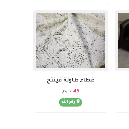
غطاء طاولة فينتج
45
شيكل
رام الله