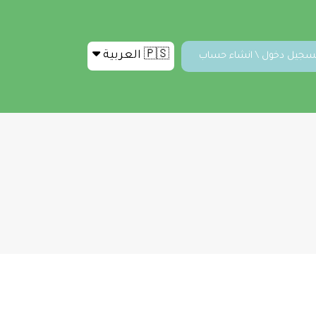
🇵🇸 العربية
سجيل دخول \ انشاء حساب