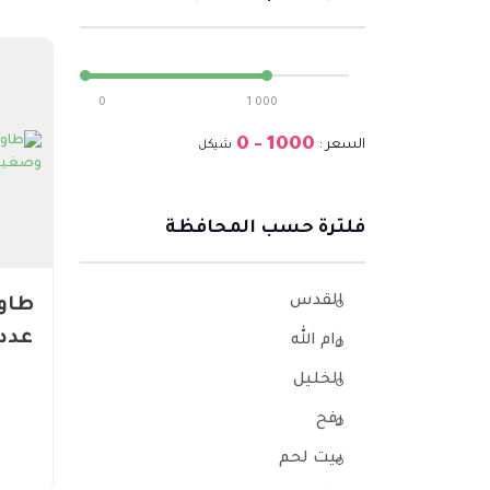
0
1 000
0
-
1000
السعر :
شيكل
فلترة حسب المحافظة
القدس
طاو
رام الله
الخليل
رفح
بيت لحم