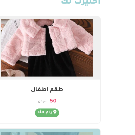
أختيرت لك
طقم اطفال
50
شيكل
رام الله