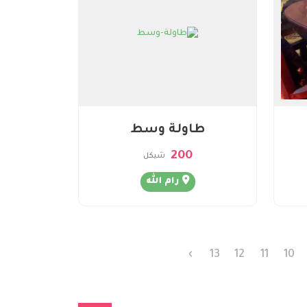
طاولة وسط
200
شيكل
رام الله
›
13
12
11
10