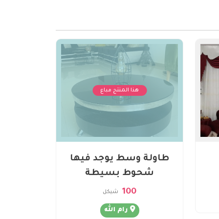
هذا المنتج مباع
طاولة وسط يوجد فيها
شحوط بسيطة
100
شيكل
رام الله