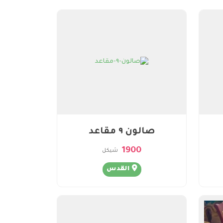
صالون ٩ مقاعد
1900
شيكل
القدس