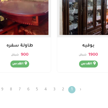
بوفيه
طاولة سفره
900
1900
شيكل
شيكل
القدس
القدس
9
8
7
6
5
4
3
2
1
‹