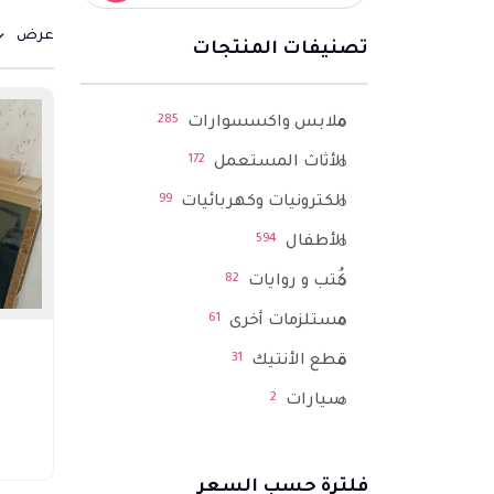
عرض
تصنيفات المنتجات
285
ملابس واكسسوارات
172
الأثاث المستعمل
99
الكترونيات وكهربائيات
594
الأطفال
82
كُتب و روايات
61
مستلزمات أخرى
31
قطع الأنتيك
2
سيارات
فلترة حسب السعر