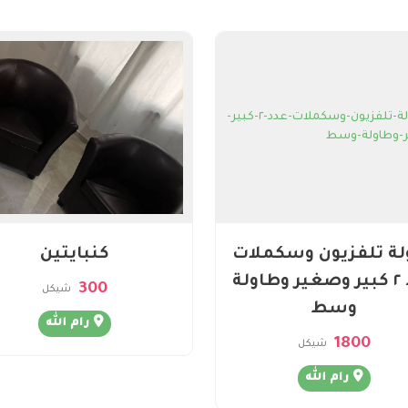
لة تلفزيون وسكملات
كنبايتين
عدد ٢ كبير وصغير وطاولة
300
شيكل
وسط
رام الله
1800
شيكل
رام الله