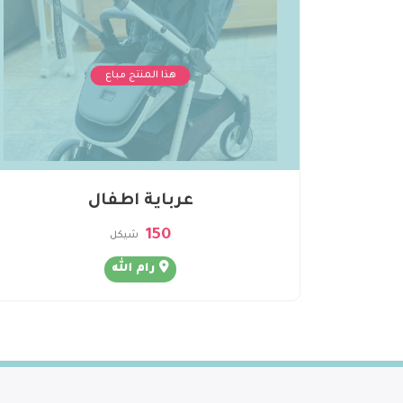
هذا المنتج مباع
عرباية اطفال
150
شيكل
رام الله