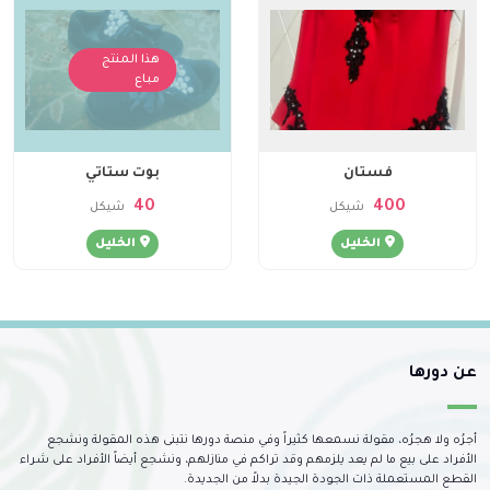
هذا المنتج
مباع
فستان
بوت ستاتي
40
400
شيكل
شيكل
الخليل
الخليل
عن دورها
أجرُه ولا هجرُه، مقولة نسمعها كثيراً وفي منصة دورها نتبنى هذه المقولة ونشجع
الأفراد على بيع ما لم يعد يلزمهم وقد تراكم في منازلهم، ونشجع أيضاً الأفراد على شراء
القطع المستعملة ذات الجودة الجيدة بدلاً من الجديدة.