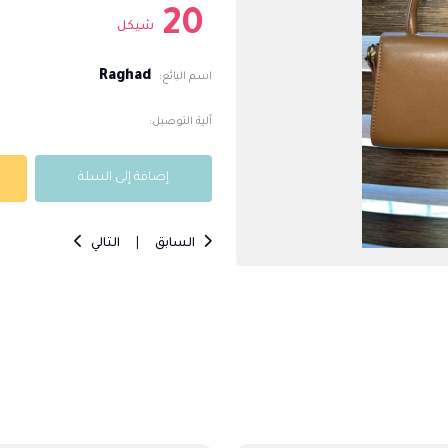
20
شيكل
Raghad
اسم البائع:
آلية التوصيل:
إضافة إلى السلة
السابق
|
التالي
enuar
45