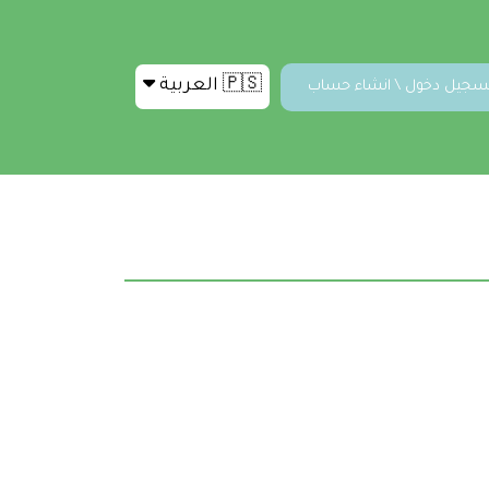
🇵🇸 العربية
سجيل دخول \ انشاء حساب