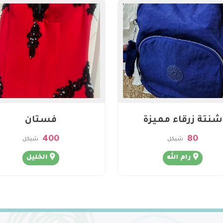
شنتة زرقاء مميزة
فستان
400
80
شيكل
شيكل
رام الله
الخليل