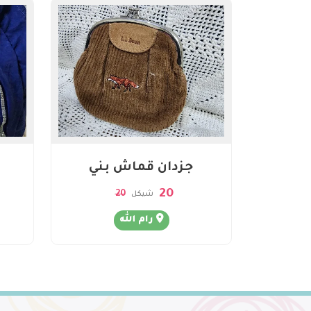
جزدان قماش بني
20
20
شيكل
رام الله